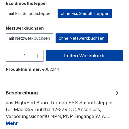
auswählen
Ess Smoothstepper
mit Ess Smoothstepper
ohne Ess Smoothstepper
auswählen
Netzwerkbuchsen
mit Netzwerkbuchsen
ohne Netzwerkbuchsen
Produkt Anzahl: Gib den gewünschten We
In den Warenkorb
Produktnummer:
400224.1
Beschreibung
das High/End Board für den ESS Smoothstepper
für Mach3/4 nutzbar12-37V DC Anschluss,
Verpolungssicher10 NPN/PNP Eingänge5V A…
Mehr