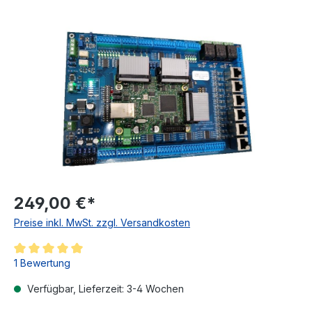
Bildergalerie überspringen
249,00 €*
Preise inkl. MwSt. zzgl. Versandkosten
Durchschnittliche Bewertung von 5 von 5 Sternen
1 Bewertung
Verfügbar, Lieferzeit: 3-4 Wochen