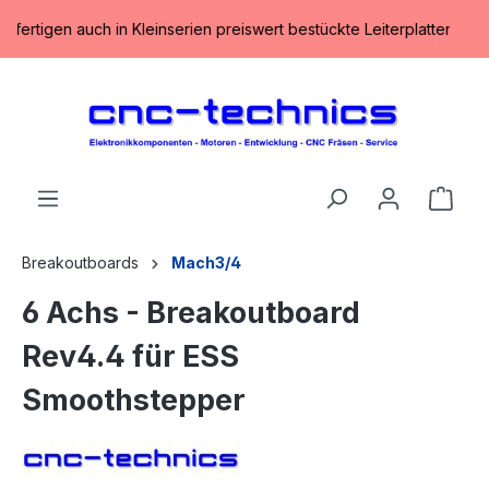
alt springen
 fertigen auch in Kleinserien preiswert bestückte Leiterplatten inklu
Ware
Breakoutboards
Mach3/4
6 Achs - Breakoutboard
Rev4.4 für ESS
Smoothstepper