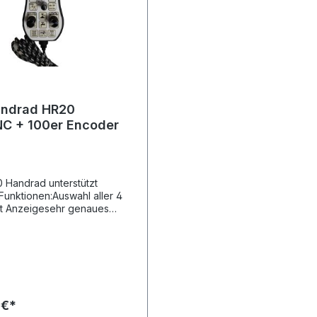
ndrad HR20
C + 100er Encoder
 Handrad unterstützt
Funktionen:Auswahl aller 4
t Anzeigesehr genaues
eren durch Drehgeber mit
lungschrittweise Bewegung
llbarer WeiteDauerfahrt
edreht wirdspezieller
s mit variabler
igkeitStart / Stop von
 JobsNullpunkte apeichern
 €*
renSpindel und Kühlung