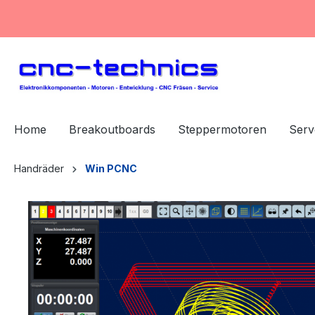
springen
Zur Hauptnavigation springen
Home
Breakoutboards
Steppermotoren
Serv
Handräder
Win PCNC