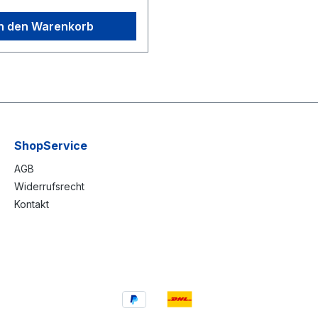
sschaltenGeschwindigkeits-
el-Override mit Poti während
In den Warenkorb
ShopService
AGB
Widerrufsrecht
Kontakt