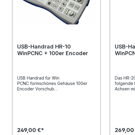
USB-Handrad HR-10
USB-Ha
WinPCNC + 100er Encoder
WinPCN
USB Handrad für Win
Das HR-20
PCNC formschönes Gehäuse 100er
folgende 
Encoder Vorschub
Achsen mi
Drehencoder Spindel
Positioni
Drehencoder Spindel Ein/Aus Taste am
100er-Tei
Drehencoder Start,Stop Taste Achse
mit einste
X,Y,Z,A Taste mit LEDReferenz
solange g
Taste 0,01 - 0,1 - 1 Tastenumschaltung
Speedmodu
mit LED Cont - Step Umschaltung mit
Geschwind
LED WZL Taste Wasserkühlungs
geladenen
249,00 €*
269,00
Taste Achsen Nullung Taste Achse
und anfah