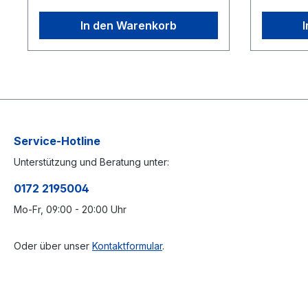
Nullung Taste Goto0 Taste
ein- / au
und Spind
In den Warenkorb
Job
Service-Hotline
Unterstützung und Beratung unter:
0172 2195004
Mo-Fr, 09:00 - 20:00 Uhr
Oder über unser
Kontaktformular
.