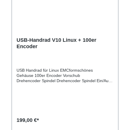
USB-Handrad V10 Linux + 100er
Encoder
USB Handrad für Linux EMCformschönes
Gehäuse 100er Encoder Vorschub
Drehencoder Spindel Drehencoder Spindel Ein/Aus
Taste am Drehencoder Start,Stop Taste Achse
X,Y,Z,A Taste mit LEDReferenz Taste 0,01 - 0,1 - 1
Tastenumschaltung mit LED Cont - Step
Umschaltung mit LED WZL Taste Wasserkühlungs
Taste Achsen Nullung Taste Achse
Nullung Taste Goto0 Taste inklusive Anleitung für
Linux, Anleitung vorher genau durchlesen. Man
199,00 €*
braucht Erfahrung in Linux.Anleitung