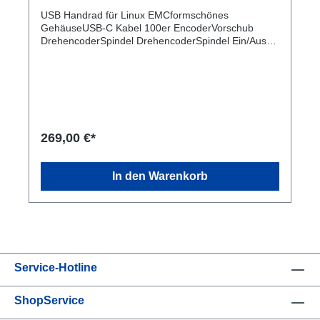
USB Handrad für Linux EMCformschönes
GehäuseUSB-C Kabel 100er EncoderVorschub
DrehencoderSpindel DrehencoderSpindel Ein/Aus
Taste am DrehencoderStart,Stop TasteReferenz
Taste0,01 - 0,1 - 1 Tastenumschaltung mit LEDCont
- Step Umschaltung mit LEDWZL
TasteWasserkühlungs TasteAchsen Nullung
TasteAchse Nullung TasteGoto0 Taste inklusive
Anleitung für Linux, Anleitung vorher genau
durchlesen. Man braucht Erfahrung in Linux.
269,00 €*
Anleitung
In den Warenkorb
Service-Hotline
ShopService