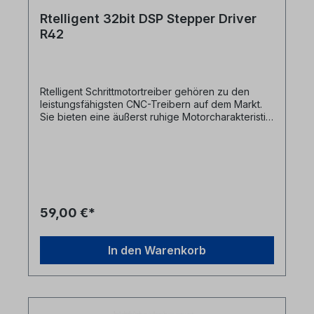
Rtelligent 32bit DSP Stepper Driver
R42
Rtelligent Schrittmotortreiber gehören zu den
leistungsfähigsten CNC-Treibern auf dem Markt.
Sie bieten eine äußerst ruhige Motorcharakteristik,
hohe Microstepping-Auflösung, modernes
digitales Treiberdesign und zuverlässigen
Closed-Loop Betrieb. Dadurch eignen sich
Rtelligent Stepper Driver perfekt für CNC-Fräsen,
Portalfräsen, Lasermaschinen und anspruchsvolle
Automatisierungssysteme. Die Rtelligent-Treiber
unterstützen Step/Dir-Signale und arbeiten ideal
59,00 €*
mit alle Fräscontrollern zusammen die DIR und
Step Signale ausgeben. Besonders die Closed-
Loop Serien wie CL57, CL86, CL42 bieten
In den Warenkorb
zuverlässige Rückmeldung und vermeiden
Schrittverluste vollständig. Beliebte Rtelligent
Serien: D-Serie – digitale Stepper Driver (D57,
D86 etc.) CL-Serie – Closed-Loop Treiber (CL42,
CL57, CL86) Hybrid Stepper Systeme – Stepper