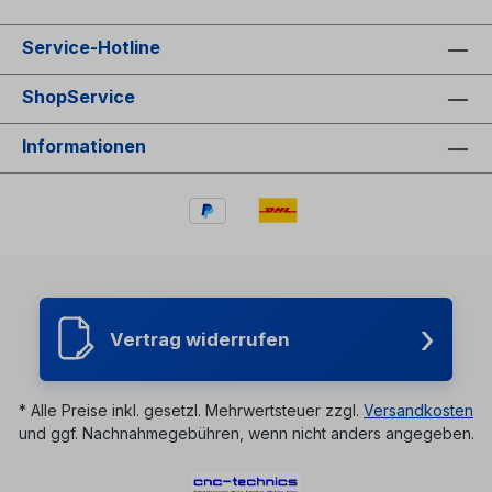
Resonanzunterdrückung: automatische Ermittlung
mit Encoder + Driver Niederspannungs- und
des Resonanzpunktes und Unterdrückung
Hochleistungsmodelle für große Achsen Vorteile
mechanischer Schwingungen
Service-Hotline
der Rtelligent Treiber: extrem ruhiger Motorlauf
Parameteranpassung: erkennt den Motortyp beim
hohe Microstep-Auflösung (bis 256) kein
Initialisieren automatisch und optimiert die
Schrittverlust im Closed-Loop kompatibel mit
ShopService
Steuerleistung Impulsmodus: Richtung & Impuls
Mach3/Mach4/Estlcam/Beamicon/Acorn..... ideal
(Pulse & Direction) oder CW/CCW Doppelpuls
für starke X-/Y-/Z-Achsen robuste Industriequalität
Impulsfilterung: 2 MHz digitaler Signalfilter
Informationen
zuverlässige Fehlerdiagnose und Alarm-Ausgänge
Leerlaufstrom: Der Strom wird nach dem Stillstand
Rtelligent Treiber sind für CNC-Maschinenbauer
des Motors automatisch halbiert Strom- und Micro-
und Hobbyanwender die perfekte Wahl, wenn
Stepping-Einstellungen Spitzenstrom und
höchste Präzision und Laufruhe gefordert sind. 2-
Durchschnittsstrom können über DIP-Schalter
Phasen Open-Loop Schrittmotortreiber R42
eingestellt werden (z. B. 5,6 A Spitzenwert) Micro-
Basierend auf einer neuen 32-Bit-DSP-Plattform
Stepping-Werte reichen z. B. von 200
und unter Verwendung moderner Mikro-Stepping
Schritten/Umdrehung bis zu 25 600
Technologie sowie eines PID-
Schritten/Umdrehung, je nach Einstellung
Stromregelungsalgorithmus übertrifft die R-Serie
Anleitung
›
von Rtelligent herkömmliche analoge
Vertrag widerrufen
Schrittmotortreiber umfassend. Der digitale 2-
Phasen Treiber R86 von Rtelligent basiert auf
dieser 32-Bit DSP Plattform, mit integrierter Mikro-
Stepping Technologie und automatischer
* Alle Preise inkl. gesetzl. Mehrwertsteuer zzgl.
Versandkosten
Parametereinstellung. Der Treiber überzeugt
und ggf. Nachnahmegebühren, wenn nicht anders angegeben.
durch geräuscharme, vibrationsarme und gering
erwärmte Eigenschaften. Impulssteuerung: PUL &
DIR Signalpegel: 3,3 V bis 24 V kompatibel; für