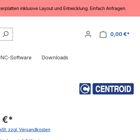
inklusive Layout und Entwicklung. Einfach Anfragen.
0,00 €*
Ware
NC-Software
Downloads
 €*
MwSt. zzgl. Versandkosten