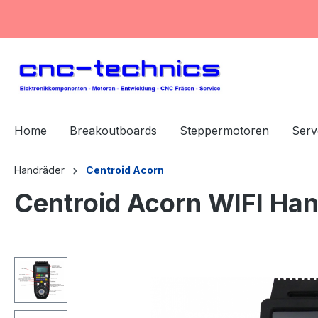
springen
Zur Hauptnavigation springen
Home
Breakoutboards
Steppermotoren
Serv
Handräder
Centroid Acorn
Centroid Acorn WIFI Ha
Bildergalerie überspringen