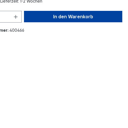
Lieferzeit: 1-2 Wochen
 Anzahl: Gib den gewünschten Wert ein 
In den Warenkorb
mer:
400466