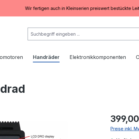
Wir fertigen auch in Kleinserien preiswert bestückte Leiterplatten 
omotoren
Handräder
Elektronikkomponenten
C
ndrad
399,00
Preise inkl. 