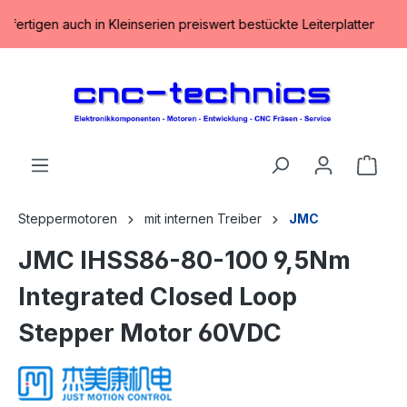
alt springen
 fertigen auch in Kleinserien preiswert bestückte Leiterplatten inklu
Ware
Steppermotoren
mit internen Treiber
JMC
JMC IHSS86-80-100 9,5Nm
Integrated Closed Loop
Stepper Motor 60VDC