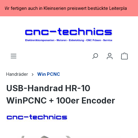
alt springen
Wir fertigen auch in Kleinserien preiswert bestückte Leiterplatten in
Ware
Handräder
Win PCNC
USB-Handrad HR-10
WinPCNC + 100er Encoder